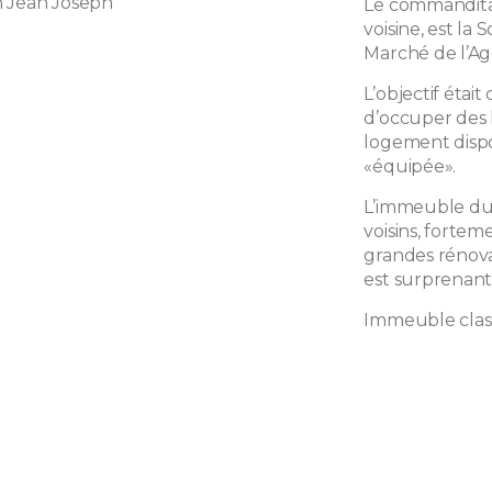
n Jean Joseph
Le commandita
voisine, est la
Marché de l’Ag
L’objectif étai
d’occuper des
logement dispos
«équipée».
L’immeuble du 
voisins, fortem
grandes rénova
est surprenant
Immeuble clas