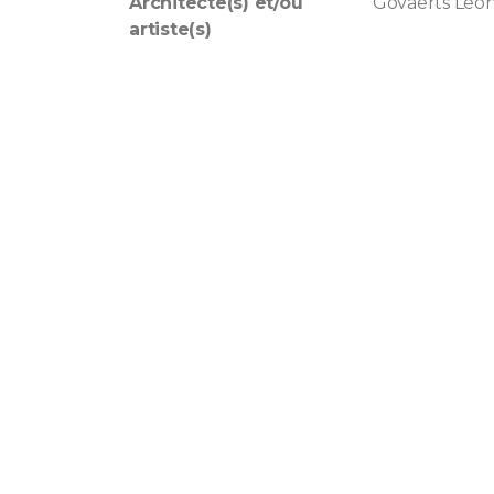
Architecte(s) et/ou
Govaerts Leo
artiste(s)