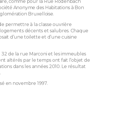
ire, comme pour la Rue Rodenbach
 Société Anonyme des Habitations à Bon
glomération Bruxelloise.
t de permettre à la classe ouvrière
 logements décents et salubres. Chaque
ait d’une toilette et d’une cuisine
32 de la rue Marconi et les immeubles
ent altérés par le temps ont fait l’objet de
tions dans les années 2010. Le résultat
.
sé en novembre 1997.