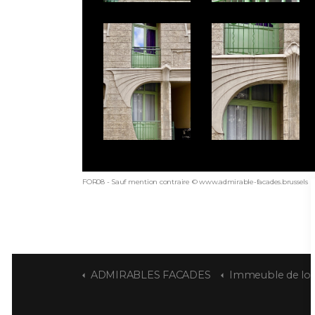
FOR08 - Sauf mention contraire © www.admirable-facades.brussels po
ADMIRABLES FACADES
Immeuble de logements soc