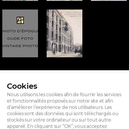
ur toutes les photos
Cookies
Nous utilisons les cookies afin de fournir les services
et fonctionnalités proposés sur notre site et afin
d’améliorer l’expérience de nos utilisateurs. Les
iaux Marconi
cookies sont des données qui sont téléchargés ou
stockés sur votre ordinateur ou sur tout autre
appareil. En cliquant sur ”OK”, vous acceptez