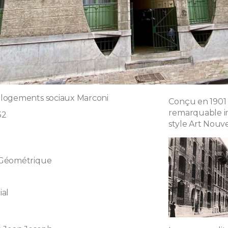
logements sociaux Marconi
Conçu en 1901 
remarquable i
32
style Art Nouv
 Géométrique
ial