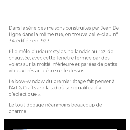
Dans la série des maisons construites par Jean De
Ligne dans la même rue, on trouve celle-ci au n°
34, édifiée en 1923.
Elle mêle plusieurs styles, hollandais au rez-de-
chaussée, avec cette fenêtre fermée par des
volets sur la moitié inférieure et parées de petits
vitraux très art déco sur le dessus.
Le bow-window du premier étage fait penser à
l’Art & Crafts anglais, d’où son qualificatif «
d’eclectique ».
Le tout dégage néanmoins beaucoup de
charme.