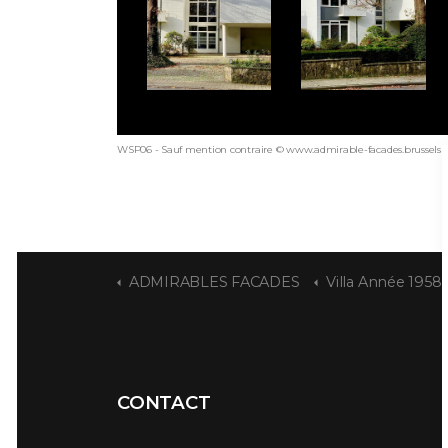
WSP06 - Sauf mention contraire © www.admirable-facades.brussels p
ADMIRABLES FACADES
Villa Année 1958
CONTACT