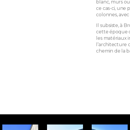
blanc, murs ou 
ce cas-ci, une 
colonnes, avec
Il subsiste, à 
cette époque c
les matériaux i
l’architecture 
chemin de la ba