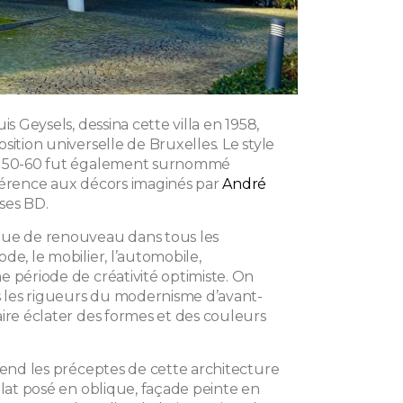
is Geysels, dessina cette villa en 1958,
sition universelle de Bruxelles. Le style
s 50-60 fut également surnommé
férence aux décors imaginés par
André
ses BD.
que de renouveau dans tous les
de, le mobilier, l’automobile,
e période de créativité optimiste. On
les rigueurs du modernisme d’avant-
aire éclater des formes et des couleurs
rend les préceptes de cette architecture
plat posé en oblique, façade peinte en