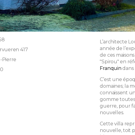
958
L’architecte Lou
année de l’expo
rvueren 417
de ces maison
-Pierre
"Spirou" en ré
Franquin
dans 
60
C’est une épo
domaines; la mo
connaissent un
gomme toutes 
guerre, pour f
nouvelles.
Cette villa rep
nouvelle, toit 