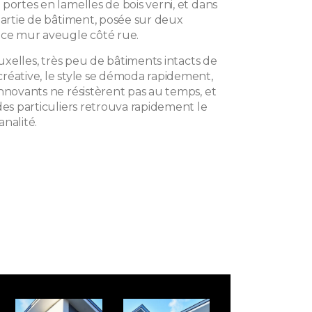
portes en lamelles de bois verni, et dans
partie de bâtiment, posée sur deux
 ce mur aveugle côté rue.
Bruxelles, très peu de bâtiments intacts de
réative, le style se démoda rapidement,
nnovants ne résistèrent pas au temps, et
des particuliers retrouva rapidement le
nalité.