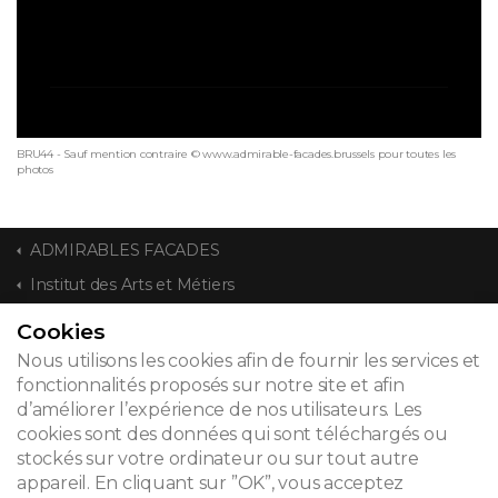
BRU44 - Sauf mention contraire © www.admirable-facades.brussels pour toutes les
photos
ADMIRABLES FACADES
Institut des Arts et Métiers
Cookies
CONTACT
Nous utilisons les cookies afin de fournir les services et
fonctionnalités proposés sur notre site et afin
d’améliorer l’expérience de nos utilisateurs. Les
cookies sont des données qui sont téléchargés ou
© 2026
stockés sur votre ordinateur ou sur tout autre
appareil. En cliquant sur ”OK”, vous acceptez
Mentions légales