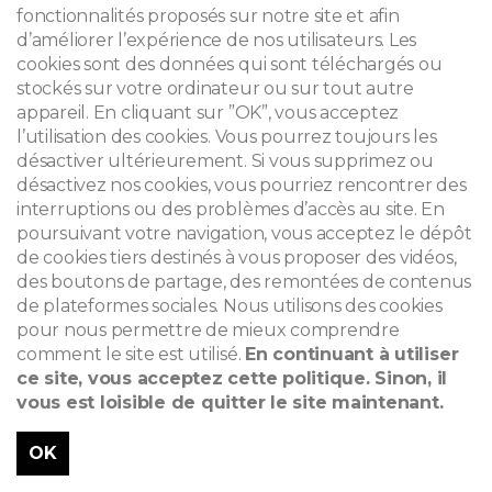
fonctionnalités proposés sur notre site et afin
d’améliorer l’expérience de nos utilisateurs. Les
cookies sont des données qui sont téléchargés ou
stockés sur votre ordinateur ou sur tout autre
appareil. En cliquant sur ”OK”, vous acceptez
l’utilisation des cookies. Vous pourrez toujours les
désactiver ultérieurement. Si vous supprimez ou
désactivez nos cookies, vous pourriez rencontrer des
interruptions ou des problèmes d’accès au site. En
poursuivant votre navigation, vous acceptez le dépôt
de cookies tiers destinés à vous proposer des vidéos,
des boutons de partage, des remontées de contenus
de plateformes sociales. Nous utilisons des cookies
BRU29 - Sauf mention contraire © www.admirable-facades.brussels pour toutes les
pour nous permettre de mieux comprendre
photos
comment le site est utilisé.
En continuant à utiliser
ce site, vous acceptez cette politique. Sinon, il
vous est loisible de quitter le site maintenant.
ADMIRABLES FACADES
Maison personnelle de l'architecte Gustave Strauven
OK