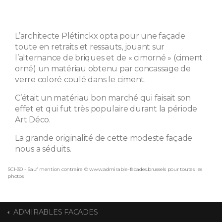
L’architecte Plétinckx opta pour une façade
toute en retraits et ressauts, jouant sur
l’alternance de briques et de « cimorné » (ciment
orné) un matériau obtenu par concassage de
verre coloré coulé dans le ciment.
C’était un matériau bon marché qui faisait son
effet et qui fut très populaire durant la période
Art Déco.
La grande originalité de cette modeste façade
nous a séduits.
SCH30 - Sauf mention contraire © www.admirable-facades.brussels pour toutes les
photos
ADMIRABLES FACADES