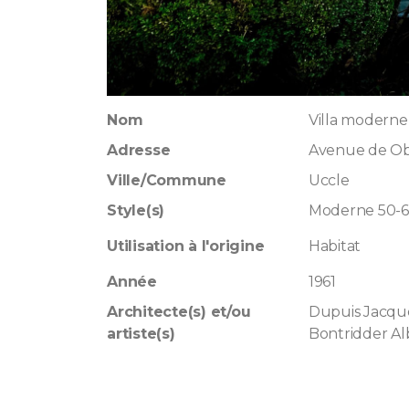
Nom
Villa moderne
Adresse
Avenue de Ob
Ville/Commune
Uccle
Style(s)
Moderne 50-
Utilisation à l'origine
Habitat
Année
1961
Architecte(s) et/ou
Dupuis Jacqu
artiste(s)
Bontridder Al