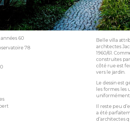
 années 60
Belle villa at
architectes Ja
servatoire 78
1960/61. Comme
construites par
côté rue est f
60
vers le jardin.
Le dessin est
les formes les 
uniformément 
es
bert
Il reste peu d’
a été parfait
d’architectes 