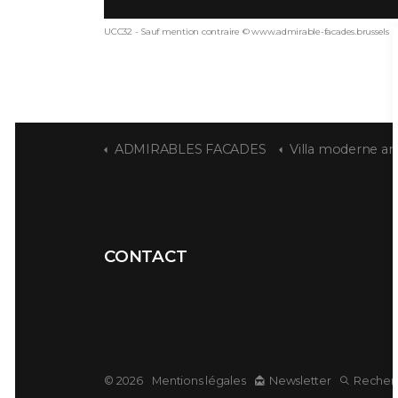
UCC32 - Sauf mention contraire © www.admirable-facades.brussels po
ADMIRABLES FACADES
Villa moderne a
CONTACT
© 2026
Mentions légales
Newsletter
Recher