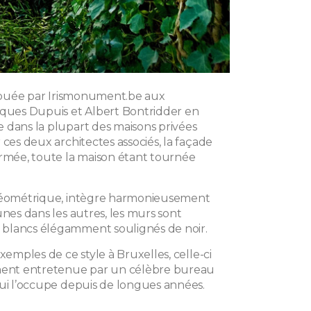
tribuée par Irismonument.be aux
cques Dupuis et Albert Bontridder en
 dans la plupart des maisons privées
 ces deux architectes associés, la façade
ermée, toute la maison étant tournée
 géométrique, intègre harmonieusement
unes dans les autres, les murs sont
blancs élégamment soulignés de noir.
exemples de ce style à Bruxelles, celle-ci
ement entretenue par un célèbre bureau
qui l’occupe depuis de longues années.