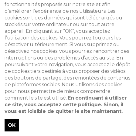
fonctionnalités proposés sur notre site et afin
SCH33 - Sauf mention contraire © www.admirable-facades.brussels pour toutes les
d’améliorer l’expérience de nos utilisateurs. Les
photos
cookies sont des données qui sont téléchargés ou
stockés sur votre ordinateur ou sur tout autre
appareil. En cliquant sur ”OK”, vous acceptez
ADMIRABLES FACADES
l’utilisation des cookies. Vous pourrez toujours les
Maison personnelle de l'architecte-entrepreneur Frans
désactiver ultérieurement. Si vous supprimez ou
Van Ophem
désactivez nos cookies, vous pourriez rencontrer des
interruptions ou des problèmes d’accès au site. En
poursuivant votre navigation, vous acceptez le dépôt
CONTACT
de cookies tiers destinés à vous proposer des vidéos,
des boutons de partage, des remontées de contenus
de plateformes sociales. Nous utilisons des cookies
pour nous permettre de mieux comprendre
© 2026
comment le site est utilisé.
En continuant à utiliser
ce site, vous acceptez cette politique. Sinon, il
Mentions légales
vous est loisible de quitter le site maintenant.
Newsletter
OK
Recherche