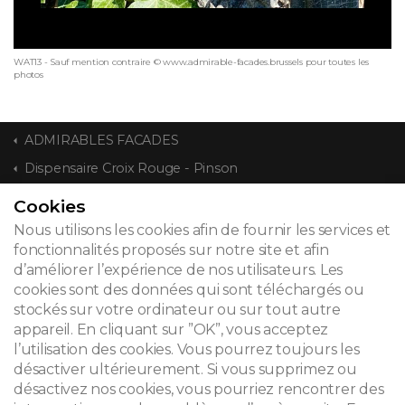
WAT13 - Sauf mention contraire © www.admirable-facades.brussels pour toutes les
photos
ADMIRABLES FACADES
Dispensaire Croix Rouge - Pinson
Cookies
CONTACT
Nous utilisons les cookies afin de fournir les services et
fonctionnalités proposés sur notre site et afin
d’améliorer l’expérience de nos utilisateurs. Les
cookies sont des données qui sont téléchargés ou
© 2026
stockés sur votre ordinateur ou sur tout autre
appareil. En cliquant sur ”OK”, vous acceptez
Mentions légales
l’utilisation des cookies. Vous pourrez toujours les
désactiver ultérieurement. Si vous supprimez ou
Newsletter
désactivez nos cookies, vous pourriez rencontrer des