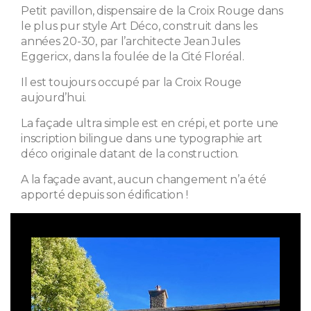
Petit pavillon, dispensaire de la Croix Rouge dans
le plus pur style Art Déco, construit dans les
années 20-30, par l’architecte Jean Jules
Eggericx, dans la foulée de la Cité Floréal.
Il est toujours occupé par la Croix Rouge
aujourd’hui.
La façade ultra simple est en crépi, et porte une
inscription bilingue dans une typographie art
déco originale datant de la construction.
A la façade avant, aucun changement n’a été
apporté depuis son édification !