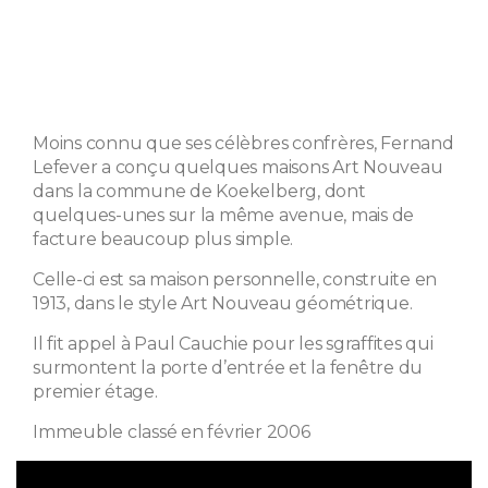
Moins connu que ses célèbres confrères, Fernand
Lefever a conçu quelques maisons Art Nouveau
dans la commune de Koekelberg, dont
quelques-unes sur la même avenue, mais de
facture beaucoup plus simple.
Celle-ci est sa maison personnelle, construite en
1913, dans le style Art Nouveau géométrique.
Il fit appel à Paul Cauchie pour les sgraffites qui
surmontent la porte d’entrée et la fenêtre du
premier étage.
Immeuble classé en février 2006