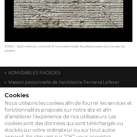
KOE01 - Sauf mention contraire © www.admirable-facades.brussels pour toutes les
photos
ADMIRABLES FACADES
Maison personnelle de l'architecte Fernand Lefever
Cookies
CONTACT
Nous utilisons les cookies afin de fournir les services et
fonctionnalités proposés sur notre site et afin
d’améliorer l’expérience de nos utilisateurs. Les
cookies sont des données qui sont téléchargés ou
© 2026
stockés sur votre ordinateur ou sur tout autre
appareil. En cliquant sur ”OK”, vous acceptez