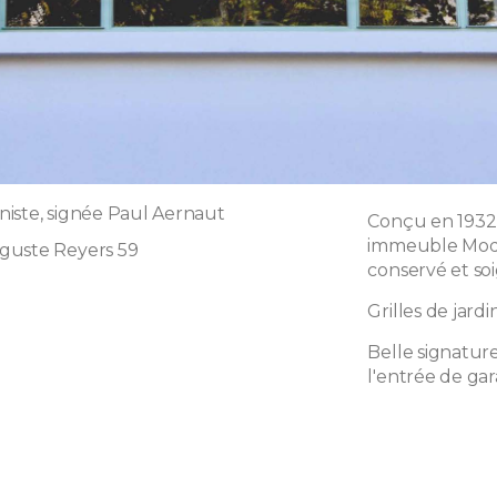
iste, signée Paul Aernaut
Conçu en 1932 
immeuble Moder
guste Reyers 59
conservé et so
Grilles de jardi
Belle signatur
l'entrée de gar