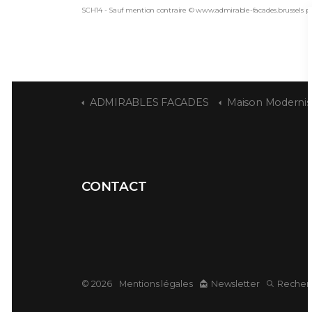
SCH14 - Sauf mention contraire © www.admirable-facades.brussels po
ADMIRABLES FACADES
Maison Moderniste, signée P
CONTACT
© 2026
Mentions légales
Newsletter
Recher