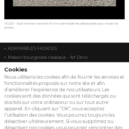
UCC20 - Sauf mention contraire © www.admirable-facades.brussels pour toutes les
photos
ADMIRABLES FACADES
Maison bourgeoise classique - Art Déco
Cookies
CONTACT
Nous utilisons les cookies afin de fournir les services et
fonctionnalités proposés sur notre site et afin
d’améliorer l’expérience de nos utilisateurs. Les
cookies sont des données qui sont téléchargés ou
© 2026
stockés sur votre ordinateur ou sur tout autre
appareil. En cliquant sur ”OK”, vous acceptez
Mentions légales
l’utilisation des cookies. Vous pourrez toujours les
désactiver ultérieurement. Si vous supprimez ou
Newsletter
désactivez nos cookies, vous pourriez rencontrer des