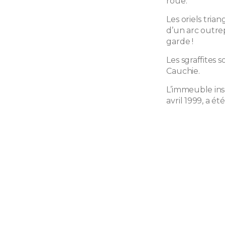
roue.
Les oriels tria
d’un arc outre
garde !
Les sgraffites 
Cauchie.
L’immeuble insc
avril 1999, a ét