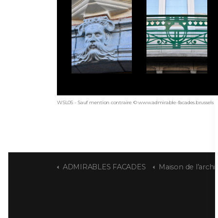
WSL05 - Sauf mention contraire © www.admirable-facades.brussels po
ADMIRABLES FACADES
Maison de l’architecte Edou