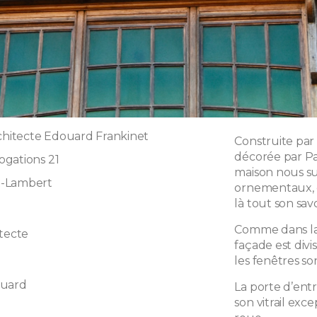
rchitecte Edouard Frankinet
Construite par
décorée par Pa
gations 21
maison nous s
t-Lambert
ornementaux, c
là tout son savo
Comme dans la 
itecte
façade est divi
les fenêtres so
ouard
La porte d’ent
son vitrail exce