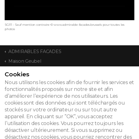
SGI11 - Sauf mention contraire © www.admirable-facades.brussels pour toutes les
photos
ADMIRABLES FACADES
Maison Geubel
Cookies
CONTACT
Nous utilisons les cookies afin de fournir les services et
fonctionnalités proposés sur notre site et afin
d’améliorer l’expérience de nos utilisateurs. Les
cookies sont des données qui sont téléchargés ou
© 2026
stockés sur votre ordinateur ou sur tout autre
appareil. En cliquant sur ”OK”, vous acceptez
Mentions légales
l’utilisation des cookies. Vous pourrez toujours les
désactiver ultérieurement. Si vous supprimez ou
Newsletter
désactivez nos cookies, vous pourriez rencontrer des