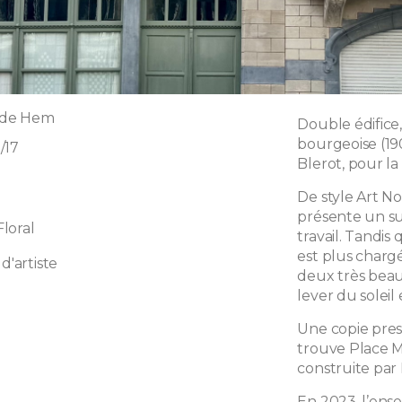
e de Hem
Double édifice, 
bourgeoise (190
/17
Blerot, pour la
De style Art No
présente un sup
loral
travail. Tandis 
est plus charg
d'artiste
deux très beau
lever du soleil
Une copie pre
trouve Place Mo
construite par 
En 2023, l’en