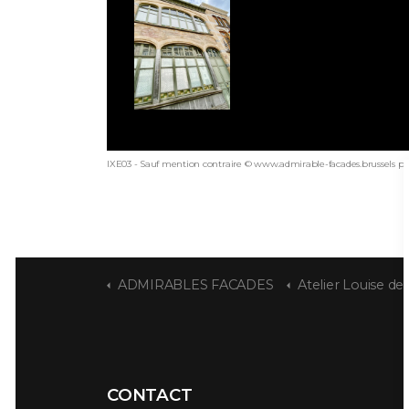
IXE03 - Sauf mention contraire © www.admirable-facades.brussels pou
ADMIRABLES FACADES
Atelier Louise d
CONTACT