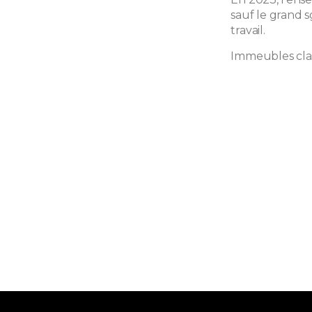
sauf le grand sg
travail.
Immeubles clas