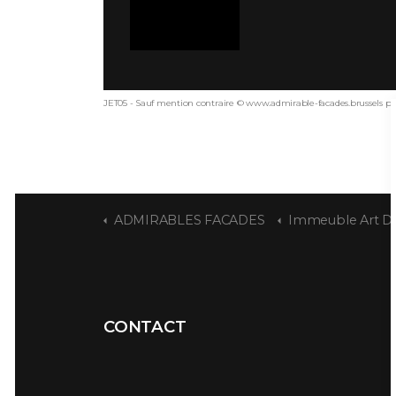
JET05 - Sauf mention contraire © www.admirable-facades.brussels pou
ADMIRABLES FACADES
Immeuble Art Déco de R
CONTACT