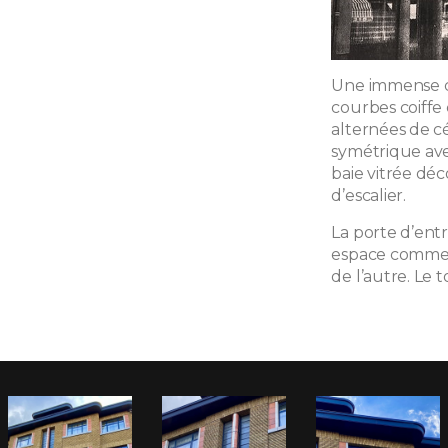
Une immense c
courbes coiffe
alternées de c
symétrique ave
baie vitrée déc
d’escalier.
La porte d’ent
espace commerc
de l’autre. Le 