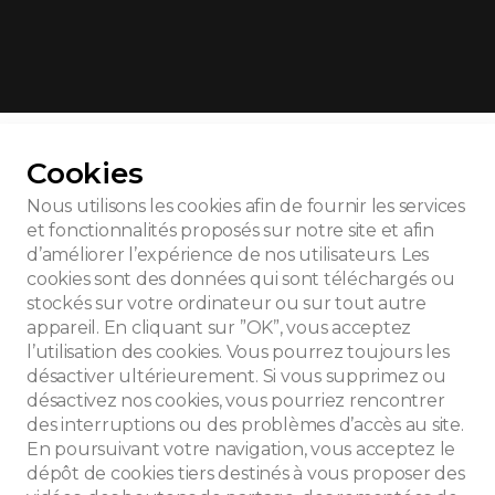
r toutes les photos
Cookies
Nous utilisons les cookies afin de fournir les services
et fonctionnalités proposés sur notre site et afin
d’améliorer l’expérience de nos utilisateurs. Les
ené Ajoux
cookies sont des données qui sont téléchargés ou
stockés sur votre ordinateur ou sur tout autre
appareil. En cliquant sur ”OK”, vous acceptez
l’utilisation des cookies. Vous pourrez toujours les
désactiver ultérieurement. Si vous supprimez ou
désactivez nos cookies, vous pourriez rencontrer
des interruptions ou des problèmes d’accès au site.
En poursuivant votre navigation, vous acceptez le
dépôt de cookies tiers destinés à vous proposer des