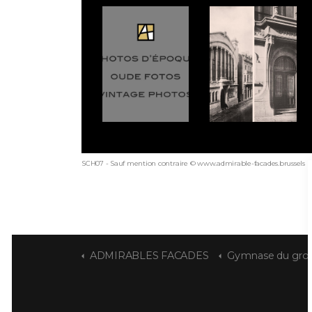
SCH07 - Sauf mention contraire © www.admirable-facades.brussels po
ADMIRABLES FACADES
Gymnase du groupe scola