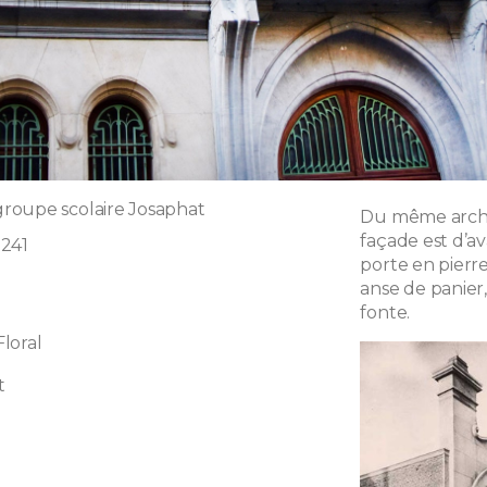
roupe scolaire Josaphat
Du même archi
façade est d’a
 241
porte en pierre
anse de panier
fonte.
loral
t