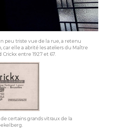
n peu triste vue de la rue, a retenu
 car elle a abrité les ateliers du Maître
 Crickx entre 1927 et 67.
ne de certains grands vitraux de la
oekelberg.