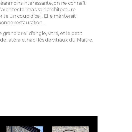
néanmoins intéressante, on ne connaît
’architecte, mais son architecture
ite un coup d’œil. Elle mériterait
 bonne restauration…
grand oriel d’angle, vitré, et le petit
ade latérale, habillés de vitraux du Maître.