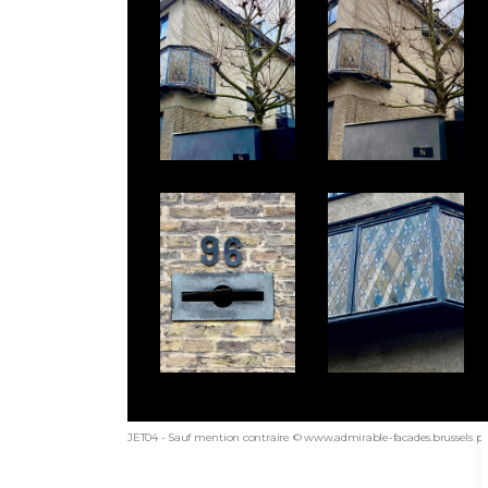
JET04 - Sauf mention contraire © www.admirable-facades.brussels po