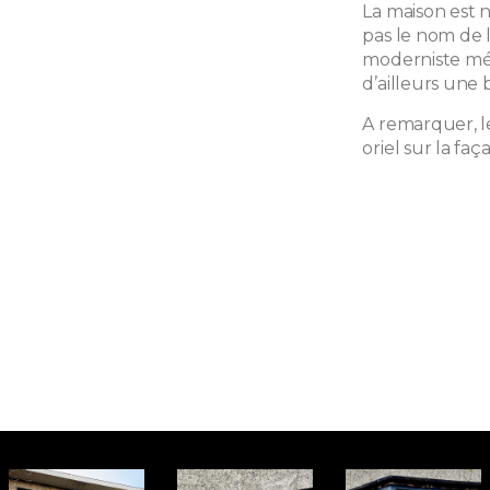
La maison est 
pas le nom de l
moderniste mér
d’ailleurs une
A remarquer, le 
oriel sur la faç