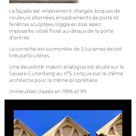
La façade est relativement chargée, briques de
couleurs alternées, encadrements de porte et
fenêtres sculptées, loggia en bois assez
imposante, vitrail floral au-dessus de la porte
d'entrée.
La corniche est surmontée de 3 lucarnes de toit
très particulières.
Une deuxième maison analogue est située sur le
Square Gutenberg au n°5, conçue par le même
architecte pour la même propriétaire.
Immeubles classés en 1998 et 99.