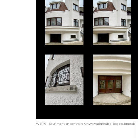
WSP16 - Sauf mention contraire © www.admirable-facades.brussels po