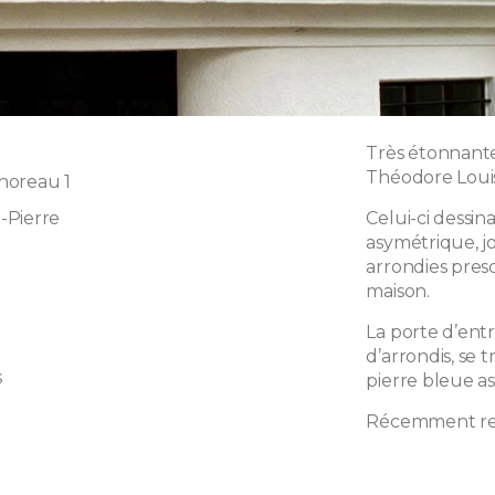
Très étonnante
Théodore Louis
horeau 1
-Pierre
Celui-ci dess
asymétrique, j
arrondies pres
maison.
La porte d’ent
d’arrondis, se 
s
pierre bleue as
Récemment rest